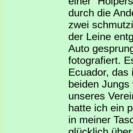
einer "Holper
durch die An
zwei schmutz
der Leine ent
Auto gesprung
fotografiert. 
Ecuador, das 
beiden Jungs
unseres Verei
hatte ich ein 
in meiner Tasc
glücklich übe